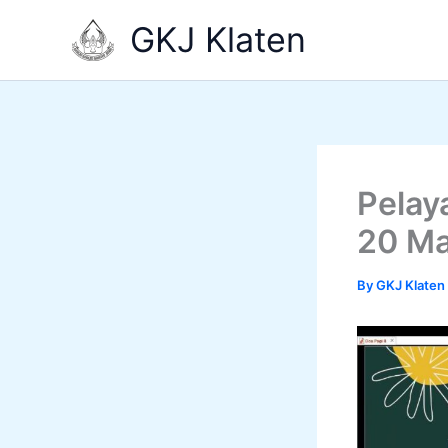
Skip
GKJ Klaten
to
content
Pelay
20 Ma
By
GKJ Klaten