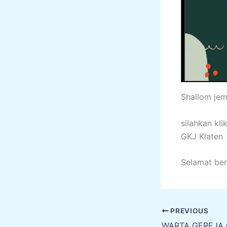
Shallom jem
silahkan kl
GKJ Klaten
Selamat be
PREVIOUS