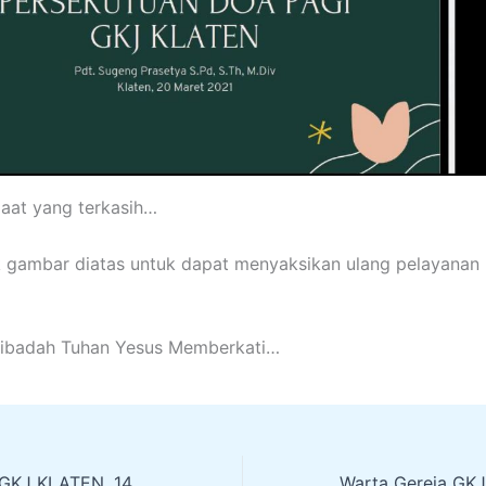
aat yang terkasih…
ik gambar diatas untuk dapat menyaksikan ulang pelayanan
ribadah Tuhan Yesus Memberkati…
WARTA GEREJA GKJ KLATEN, 14 MARET 2021