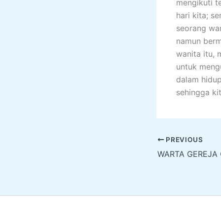
mengikuti t
hari kita; s
seorang wan
namun berma
wanita itu,
untuk mengu
dalam hidup
sehingga ki
PREVIOUS