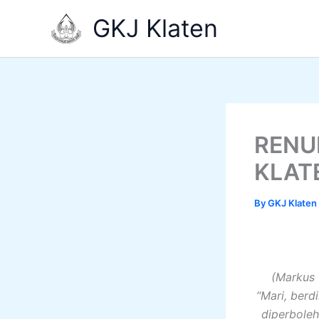
Skip
GKJ Klaten
to
content
RENU
KLAT
By
GKJ Klaten
(Markus 
“Mari, berd
diperboleh