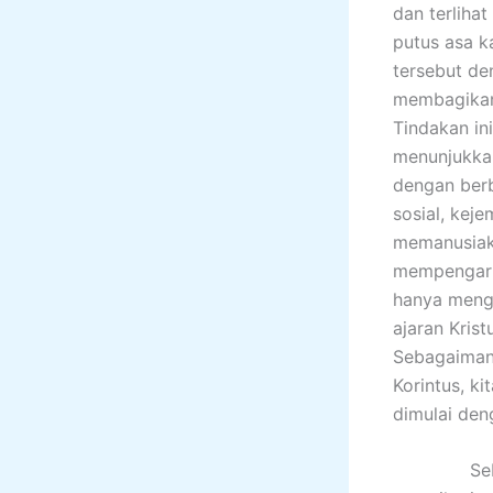
dan terliha
putus asa k
tersebut de
membagikan 
Tindakan in
menunjukkan
dengan ber
sosial, kej
memanusiaka
mempengaruh
hanya mengu
ajaran Kris
Sebagaimana
Korintus, ki
dimulai den
Sebagai pe