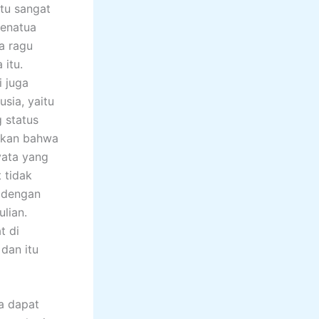
itu sangat
Penatua
a ragu
 itu.
i juga
sia, yaitu
 status
ukkan bahwa
yata yang
 tidak
i dengan
lian.
t di
 dan itu
a dapat