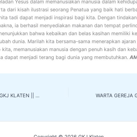
eladan Yesus dalam memanusiakan manusia dalam kehidupa
erta dari kisah ilustrasi seorang Penatua yang baik hati ber
ita tadi dapat menjadi inspirasi bagi kita. Dengan tindaka
kna, ia berhasil menyediakan makanan dan tempat perlin
 menunjukkan bahwa kebaikan dan belas kasihan memiliki k
bah dunia. Marilah kita bersama-sama menerapkan ajaran
 kita, memanusiakan manusia dengan penuh kasih dan keb
ta dapat menjadi terang bagi dunia yang membutuhkan.
AM
WARTA GEREJA GKJ KLATEN || MINGGU, 26 MEI 2024
Copyright © 2026 GKJ Klaten