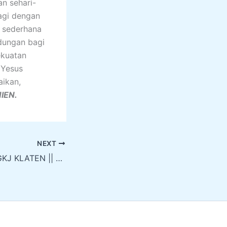
n sehari-
bagi dengan
n sederhana
dungan bagi
ekuatan
 Yesus
aikan,
IEN.
NEXT
WARTA GEREJA GKJ KLATEN || MINGGU, 02 JUNI 2024