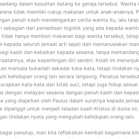
t sedang dalam kesulitan datang ke gereja tersebut. Wanita 
arena tidak memiliki cukup makanan untuk anak-anaknya. 
ngan penuh kasih mendengarkan cerita wanita itu, lalu tanp
sebagian dari persediaan logistik yang ada kepada wanita
i tidak hanya memberi makanan bagi wanita tersebut, tetap
 kepada seluruh jemaat arti sejati dari memanusiakan manu
bagi kasih dan kebaikan kepada sesama, tanpa memandang
emaatannya, atau kepentingan diri sendiri. Kisah ini menunj
n manusia bukanlah sekadar kata-kata, tetapi tindakan n
i kehidupan orang lain secara langsung. Penatua tersebut
capkan kata-kata dari kitab suci, tetapi juga hidup sesua
tus dengan melayani sesama dengan penuh kasih dan kepedu
 yang diajarkan oleh Paulus dalam suratnya kepada jemaa
ta dipanggil untuk menjadi teladan kasih Kristus di dunia ini,
gan tindakan nyata yang mengubah kehidupan orang lain.
nutup, mari kita refleksikan kembali bagaimana kit