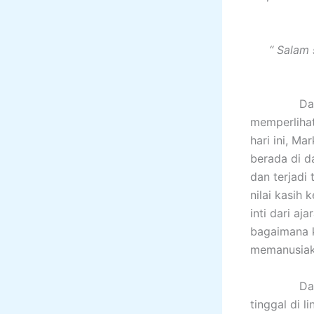
“ Salam 
Dalam Kho
memperlihat
hari ini, M
berada di d
dan terjadi
nilai kasih
inti dari aj
bagaimana k
memanusiak
Dalam sebu
tinggal di 