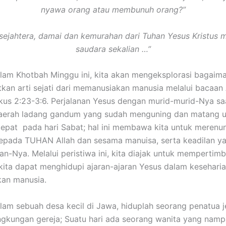
nyawa orang atau membunuh orang?”
sejahtera, damai dan kemurahan dari Tuhan Yesus Kristus 
saudara sekalian …”
tbah Minggu ini, kita akan mengeksplorasi bagaima
kan arti sejati dari memanusiakan manusia melalui bacaan A
arkus 2:23-3:6. Perjalanan Yesus dengan murid-murid-Nya saa
aerah ladang gandum yang sudah menguning dan matang un
 tepat pada hari Sabat; hal ini membawa kita untuk merenun
 kepada TUHAN Allah dan sesama manuisa, serta keadilan y
aran-Nya. Melalui peristiwa ini, kita diajak untuk memperti
ita dapat menghidupi ajaran-ajaran Yesus dalam keseharia
an manusia.
ah desa kecil di Jawa, hiduplah seorang penatua j
lingkungan gereja; Suatu hari ada seorang wanita yang nam