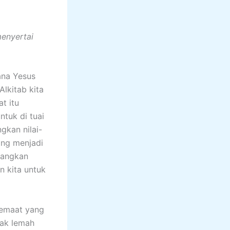
menyertai
na Yesus
lkitab kita
t itu
tuk di tuai
gkan nilai-
ang menjadi
mbangkan
n kita untuk
emaat yang
pak lemah