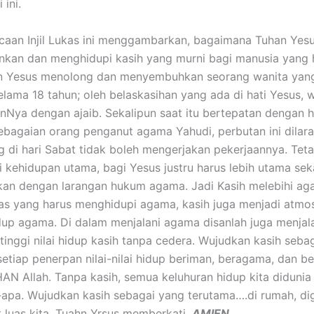
 ini.
jil Lukas ini menggambarkan, bagaimana Tuhan Yesu
kan dan menghidupi kasih yang murni bagi manusia yang h
an Yesus menolong dan menyembuhkan seorang wanita yan
lama 18 tahun; oleh belaskasihan yang ada di hati Yesus, w
Nya dengan ajaib. Sekalipun saat itu bertepatan dengan h
ebagaian orang penganut agama Yahudi, perbutan ini dilar
 di hari Sabat tidak boleh mengerjakan pekerjaannya. Teta
ai kehidupan utama, bagi Yesus justru harus lebih utama sek
an dengan larangan hukum agama. Jadi Kasih melebihi ag
as yang harus menghidupi agama, kasih juga menjadi atmo
hidup agama. Di dalam menjalani agama disanlah juga menjal
tinggi nilai hidup kasih tanpa cedera. Wujudkan kasih seba
setiap penerpan nilai-nilai hidup beriman, beragama, dan b
N Allah. Tanpa kasih, semua keluhuran hidup kita didunia
-apa. Wujudkan kasih sebagai yang terutama….di rumah, dig
 luas kita. Tuahn Yrsus memberkati.
AMIEN.