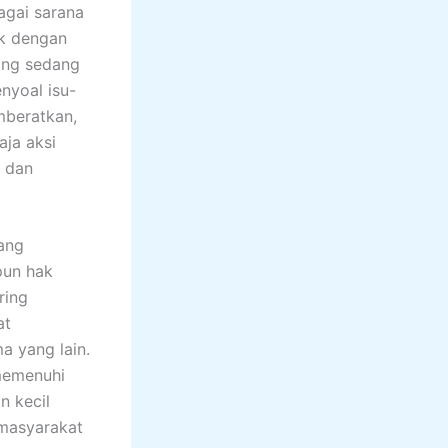
agai sarana
ik dengan
yang sedang
nyoal isu-
mberatkan,
aja aksi
p dan
ang
pun hak
ring
at
 yang lain.
memenuhi
n kecil
 masyarakat