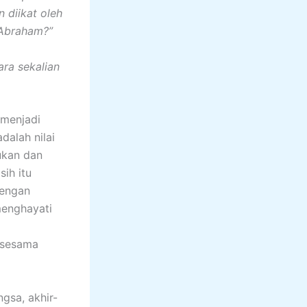
 diikat oleh
n Abraham?”
ara sekalian
menjadi
dalah nilai
ukan dan
ih itu
dengan
menghayati
r sesama
sa, akhir-