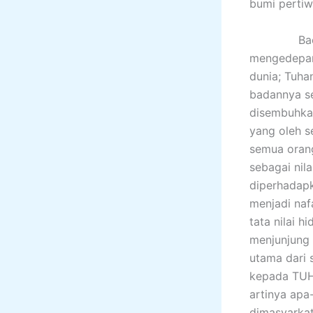
bumi pertiwi
Bacaan In
mengedepan
dunia; Tuh
badannya se
disembuhkan
yang oleh s
semua orang
sebagai nil
diperhadapk
menjadi naf
tata nilai 
menjunjung 
utama dari 
kepada TUHA
artinya apa
dimasyarkat