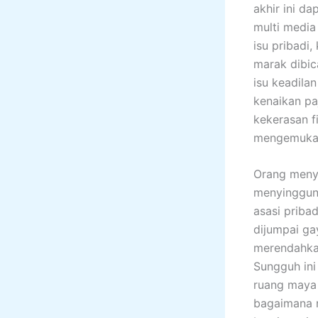
akhir ini d
multi media
isu pribadi
marak dibic
isu keadila
kenaikan pa
kekerasan f
mengemukaka
Orang menye
menyinggun
asasi priba
dijumpai ga
merendahka
Sungguh in
ruang maya 
bagaimana n