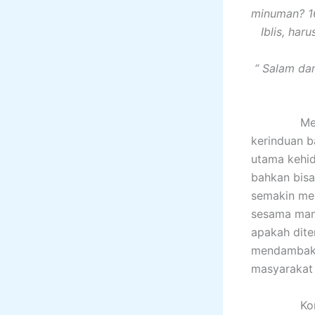
minuman? 16
Iblis, har
“ Salam dam
Mewujudka
kerinduan ba
utama kehid
bahkan bisa
semakin men
sesama manu
apakah dite
mendambakan
masyarakat
Konflik da