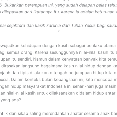
 Bukankah perempuan ini, yang sudah delapan belas tahun
us dilepaskan dari ikatannya itu, karena ia adalah keturuna
ai sejahtera dan kasih karunia dari Tuhan Yesus bagi saud
“
n kehidupan dengan kasih sebagai perilaku utama 
gi semua orang. Karena sesungguhnya nilai-nilai kasih itu a
upan itu sendiri. Namun dalam kenyataan banyak kita tem
 dirasakan langsung bagaimana kasih nilai hidup dengan kas
jauh dan tipis dilakukan ditengah perjumpaan hidup kita 
sia. Dalam konteks bulan kebangsaan ini, kita mencoba 
ngah hidup masyarakat Indonesia ini sehari-hari juga masih
 nilai-nilai kasih untuk dilaksanakan didalam hidup anta
 yang ada?
n sikap saling merendahkan anatar sesama anak bang