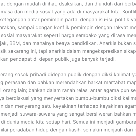
apat dengan mudah dilihat, dsaksikan, dan diunduh dari berb
 masa dan media sosial yang ada di masyarakat kita. Konfl
, ketegangan antar pemimpin partai dengan isu-isu politik 
arakan, sampai dengan konflik pemimpin dengan rakyat me
n sosial masyarakat seperti harga sembako yang dirasa me
jak, BBM, dan mahalnya beaya pendidikan. Anarkis bukan s
isik sekarang ini, tapi anarkis dalam mengekspresikan sika
n pendapat di depan publik juga banyak terjadi.
rang sosok pribadi didepan publik dengan diksi kalimat y
g perasaan dan bahkan merendahkan harkat martabat ma
di orang lain; bahkan dalam ranah relasi antar agama pun se
ya berdiskusi yang menyertakan bumbu-bumbu diksi kalim
n dan menyerang satu keyakinan terhadap keyakinan agama
i menjadi suwara-suwara yang sangat bersliweran bahkan 
di dunia media kita setiap hari. Semua ini menjadi gambara
ilai peradaban hidup dengan kasih, semakin menjauh dari