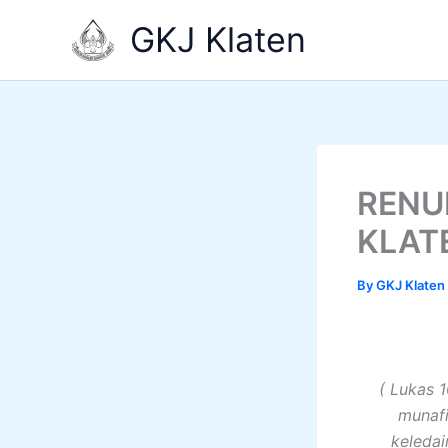
Skip
GKJ Klaten
to
content
RENU
KLAT
By
GKJ Klaten
( Lukas 
munafi
keleda