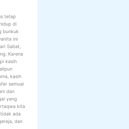
s tetap
idup di
g bunkuk
anita ini
ari Sabat,
ang. Karena
pi kasih
alipun
ama, kasih
sfer semuai
ani dan
gai yang
ertaqwa kita
 tidak ada
ereja, dan