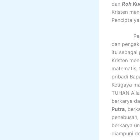
dan
Roh Ku
Kristen me
Pencipta ya
Pengakui 
dan pengak
itu sebagai
Kristen men
matematis, 
pribadi Bap
Ketigaya ma
TUHAN Alla
berkarya da
Putra
, ber
penebusan,
berkarya un
diampuni do