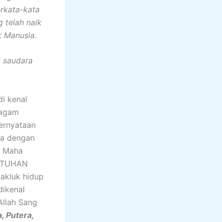
rkata-kata
 telah naik
k Manusia.
i saudara
 kenal
ragam
ernyataan
ta dengan
g Maha
n TUHAN
makluk hidup
dikenal
Allah Sang
, Putera,