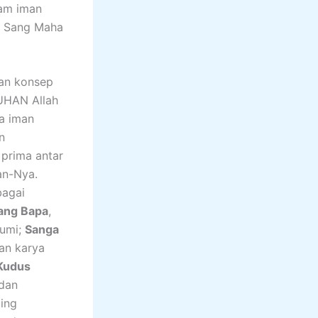
lam iman
h Sang Maha
an konsep
UHAN Allah
ra iman
n
 prima antar
an-Nya.
bagai
ang Bapa
,
bumi;
Sanga
an karya
Kudus
 dan
ling