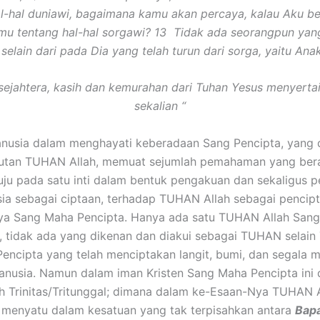
l-hal duniawi, bagaimana kamu akan percaya, kalau Aku be
u tentang hal-hal sorgawi? 13 Tidak ada seorangpun yang
 selain dari pada Dia yang telah turun dari sorga, yaitu Ana
sejahtera, kasih dan kemurahan dari Tuhan Yesus menyerta
sekalian “
alam menghayati keberadaan Sang Pencipta, yang di
utan TUHAN Allah, memuat sejumlah pemahaman yang be
u pada satu inti dalam bentuk pengakuan dan sekaligus p
ia sebagai ciptaan, terhadap TUHAN Allah sebagai pencip
a Sang Maha Pencipta. Hanya ada satu TUHAN Allah San
u, tidak ada yang dikenan dan diakui sebagai TUHAN selai
Pencipta yang telah menciptakan langit, bumi, dan segala 
nusia. Namun dalam iman Kristen Sang Maha Pencipta ini 
h Trinitas/Tritunggal; dimana dalam ke-Esaan-Nya TUHAN 
i menyatu dalam kesatuan yang tak terpisahkan antara
Bapa