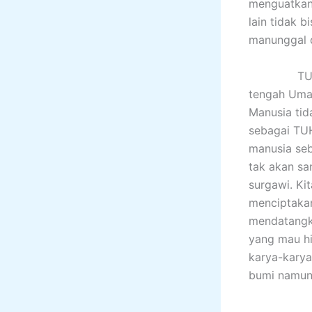
menguatkan
lain tidak 
manunggal 
TUHAN Alla
tengah Umat
Manusia ti
sebagai TU
manusia seb
tak akan sa
surgawi. Ki
menciptakan
mendatangk
yang mau hi
karya-karya
bumi namun 