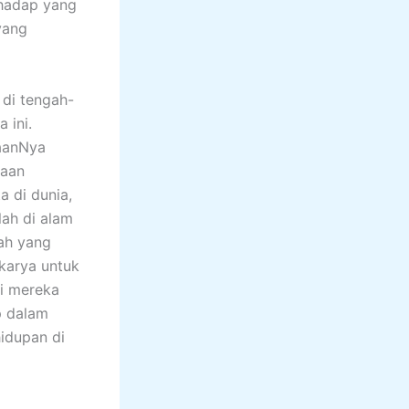
rhadap yang
yang
di tengah-
 ini.
daanNya
daan
a di dunia,
lah di alam
ah yang
karya untuk
i mereka
p dalam
idupan di