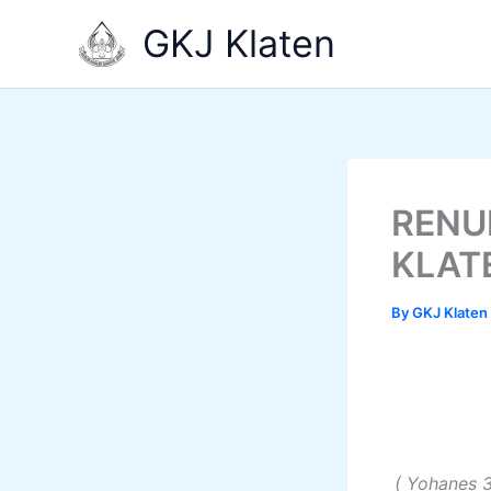
Skip
GKJ Klaten
to
content
RENU
KLAT
By
GKJ Klaten
( Yohanes 