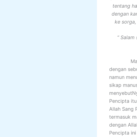
tentang ha
dengan kam
ke sorga,
“ Salam 
Manusia d
dengan seb
namun menuj
sikap manus
menyebutNy
Pencipta it
Allah Sang 
termasuk ma
dengan Alla
Pencipta in