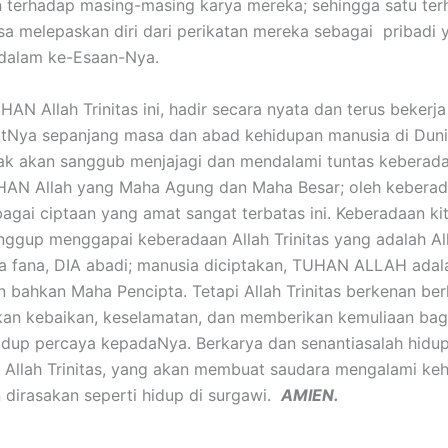
 terhadap masing-masing karya mereka; sehingga satu te
bisa melepaskan diri dari perikatan mereka sebagai pribadi 
dalam ke-Esaan-Nya.
h Trinitas ini, hadir secara nyata dan terus bekerja 
Nya sepanjang masa dan abad kehidupan manusia di Dunia
dak akan sanggub menjajagi dan mendalami tuntas kebera
HAN Allah yang Maha Agung dan Maha Besar; oleh kebera
agai ciptaan yang amat sangat terbatas ini. Keberadaan kit
nggup menggapai keberadaan Allah Trinitas yang adalah Al
ta fana, DIA abadi; manusia diciptakan, TUHAN ALLAH adal
 bahkan Maha Pencipta. Tetapi Allah Trinitas berkenan ber
an kebaikan, keselamatan, dan memberikan kemuliaan bag
dup percaya kepadaNya. Berkarya dan senantiasalah hidu
 Allah Trinitas, yang akan membuat saudara mengalami keh
dirasakan seperti hidup di surgawi.
AMIEN.