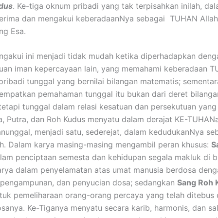
dus
. Ke-tiga oknum pribadi yang tak terpisahkan inilah, da
nerima dan mengakui keberadaanNya sebagai TUHAN Alla
ng Esa.
ini menjadi tidak mudah ketika diperhadapkan deng
uan iman kepercayaan lain, yang memahami keberadaan T
 pribadi tunggal yang bernilai bilangan matematis; sementa
empatkan pemahaman tunggal itu bukan dari deret bilanga
tetapi tunggal dalam relasi kesatuan dan persekutuan yang
a, Putra, dan Roh Kudus menyatu dalam derajat KE-TUHAN
nunggal, menjadi satu, sederejat, dalam kedudukanNya se
h. Dalam karya masing-masing mengambil peran khusus:
S
lam penciptaan semesta dan kehidupan segala makluk di 
karya dalam penyelamatan atas umat manusia berdosa deng
 pengampunan, dan penyucian dosa; sedangkan
Sang Roh 
tuk pemeliharaan orang-orang percaya yang telah ditebus
sanya. Ke-Tiganya menyatu secara karib, harmonis, dan sa