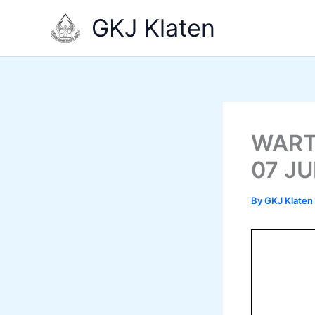
Skip
GKJ Klaten
to
content
WART
07 JU
By
GKJ Klaten