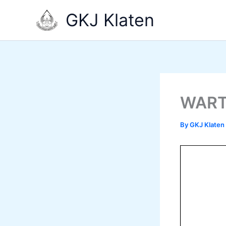
Skip
GKJ Klaten
to
content
WARTA
By
GKJ Klaten